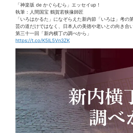
「神楽坂 de かぐらむら」エッセイup！
執筆：人間国宝 鶴賀若狭掾師匠
「いろはかるた」になぞらえた新内節「いろは」考の
芸の道だけではなく、日本人の美徳や老いとの向き合い
第三十一回「新内横丁の調べから」
https://t.co/K5IL5Vn3ZK