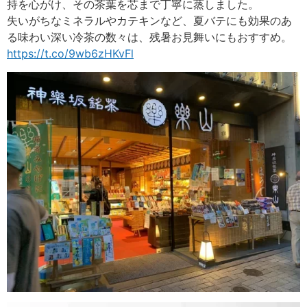
持を心がけ、その茶葉を芯まで丁寧に蒸しました。
失いがちなミネラルやカテキンなど、夏バテにも効果のあ
る味わい深い冷茶の数々は、残暑お見舞いにもおすすめ。
https://t.co/9wb6zHKvFl