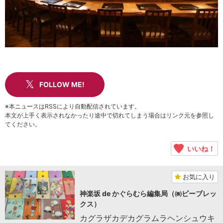
FOLLOW ME!
※本ニュースはRSSにより自動配信されています。
本文が上手く表示されなかったり途中で切れてしまう場合はリンク元を参照し
てください。
いいね！
お気に入り
神楽坂 de かぐらむら編集局（㈱ビーブレッ
クス）
カグラザカデカグラムラヘンシュウキ