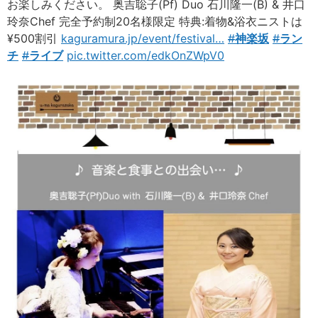
お楽しみください。 奥吉聡子(Pf) Duo 石川隆一(B) & 井口
玲奈Chef 完全予約制20名様限定 特典:着物&浴衣ニストは
¥500割引
kaguramura.jp/event/festival
…
#
神楽坂
#
ラン
チ
#
ライブ
pic.twitter.com/edkOnZWpV0