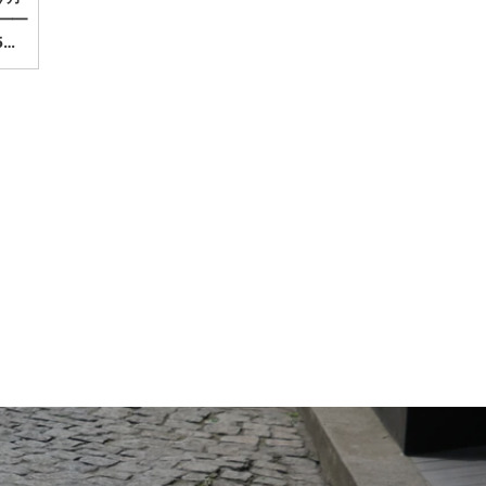
━━
5…