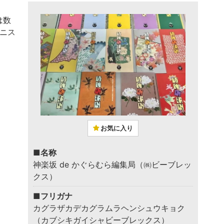
は数
ニス
お気に入り
■名称
神楽坂 de かぐらむら編集局（㈱ビーブレッ
クス）
■フリガナ
カグラザカデカグラムラヘンシュウキョク
（カブシキガイシャビーブレックス）