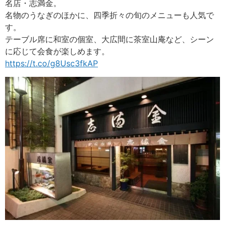
名店・志満金。
名物のうなぎのほかに、四季折々の旬のメニューも人気で
す。
テーブル席に和室の個室、大広間に茶室山庵など、シーン
に応じて会食が楽しめます。
https://t.co/g8Usc3fkAP