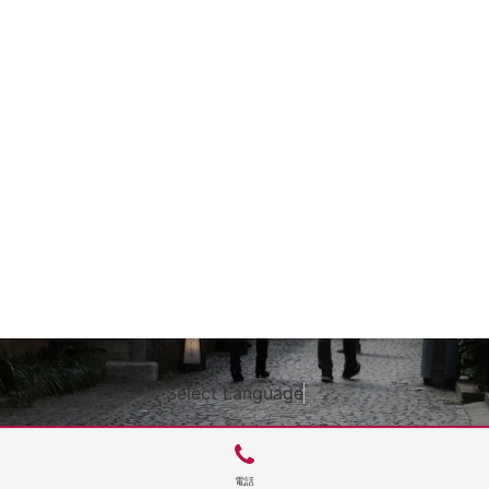
Select Language
▼
電話