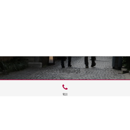
Select Language
▼
電話