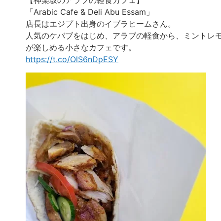
【神楽坂のアラブの軽食カフェ】
「Arabic Cafe & Deli Abu Essam」
店長はエジプト出身のイブラヒームさん。
人気のケバブをはじめ、アラブの軽食から、ミントレ
が楽しめる小さなカフェです。
https://t.co/OlS6nDpESY