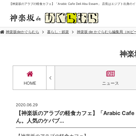
【神楽坂のアラブの軽食カフェ】「Arabic Cafe Deli Abu Essam」 店長はエジプト出
神楽坂deかぐらむら
暮らし・娯楽
神楽坂 de かぐらむら編集局（㈱
神楽
セス
HOME
ニュース
2020.06.29
【神楽坂のアラブの軽食カフェ】「Arabic Cafe 
ん。人気のケバブ...