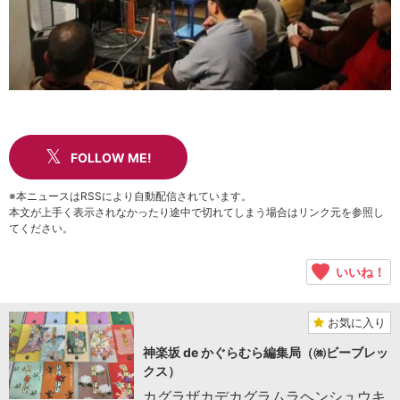
FOLLOW ME!
※本ニュースはRSSにより自動配信されています。
本文が上手く表示されなかったり途中で切れてしまう場合はリンク元を参照し
てください。
いいね！
お気に入り
神楽坂 de かぐらむら編集局（㈱ビーブレッ
クス）
カグラザカデカグラムラヘンシュウキ