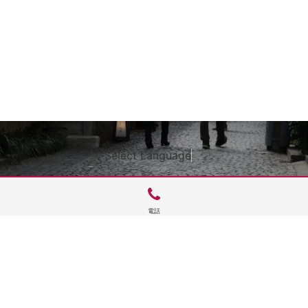
Select Language
▼
電話