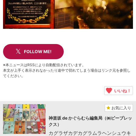
FOLLOW ME!
※本ニュースはRSSにより自動配信されています。
本文が上手く表示されなかったり途中で切れてしまう場合はリンク元を参照し
てください。
いいね！
お気に入り
神楽坂 de かぐらむら編集局（㈱ビーブレッ
クス）
カグラザカデカグラムラヘンシュウキ