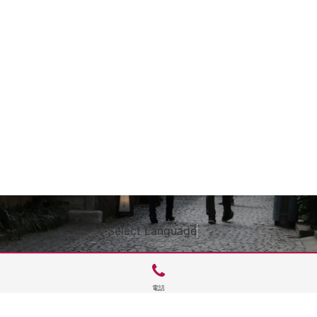
Select Language
▼
電話