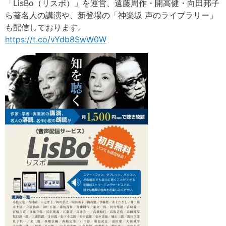
「LisBo（リスボ）」を運営、遠藤周作・開高健・向田邦子
ら著名人の講演や、新登場の「神楽坂 声のライブラリー」
も配信しております。
https://t.co/vYdb8SwW0W