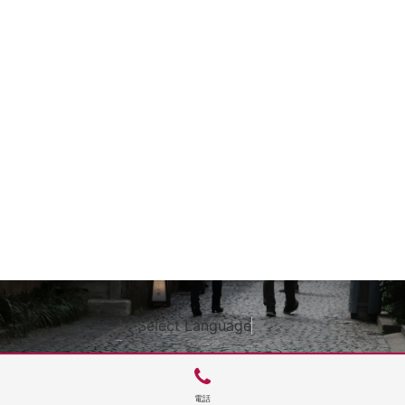
Select Language
▼
電話