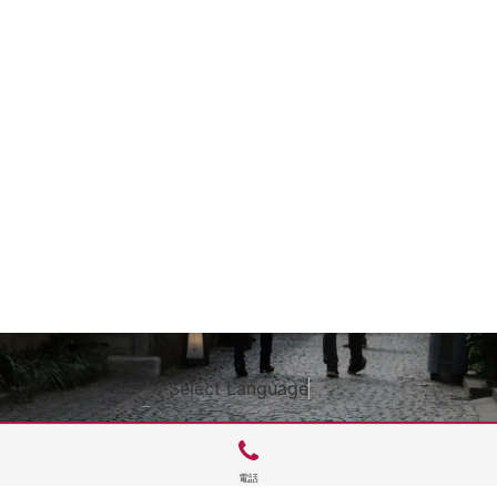
Select Language
▼
電話