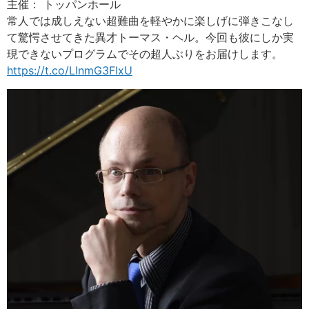
主催： トッパンホール
常人では成しえない超難曲を軽やかに楽しげに弾きこなし
て驚愕させてきた異才トーマス・ヘル。今回も彼にしか実
現できないプログラムでその超人ぶりをお届けします。
https://t.co/LInmG3FIxU