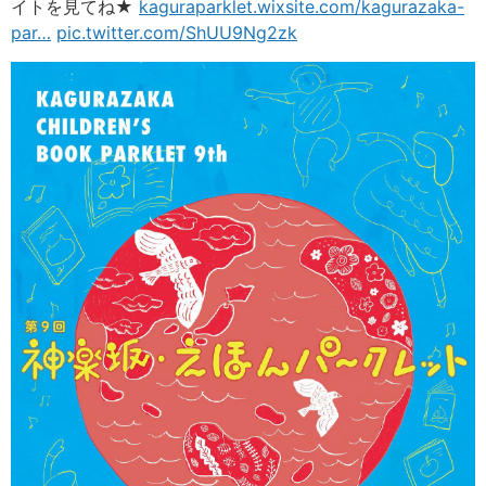
イトを見てね★
kaguraparklet.wixsite.com/kagurazaka-
par
…
pic.twitter.com/ShUU9Ng2zk