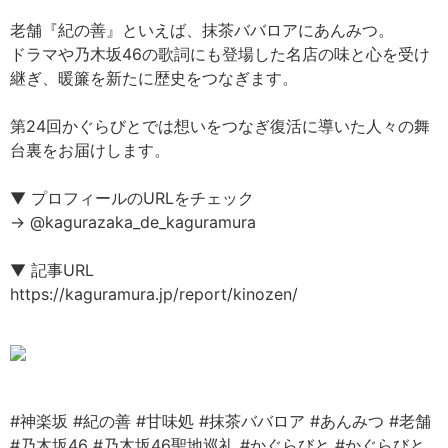
老舗『紀の善』といえば、抹茶ババロアにあんみつ。
ドラマや乃木坂46の歌詞にも登場した名店の味と心を受け
継ぎ、暖簾を新たに歴史をつなぎます。
第24回かぐらびとでは想いをつなぎ復活に導いた人々の舞
台裏をお届けします。
▼ プロフィールのURLをチェック
→ @kagurazaka_de_kaguramura
▼ 記事URL
https://kaguramura.jp/report/kinozen/
#神楽坂
#紀の善
#甘味処
#抹茶ババロア
#あんみつ
#老舗
#乃木坂46
#乃木坂46聖地巡礼
#かぐらびと
#かぐらびと