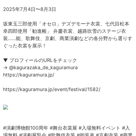
2025年7月4日〜8月3日
坂東玉三郎使用「オセロ」デズデモーナ衣裳、七代目松本
幸四郎使用「勧進帳」 弁慶衣裳、越路吹雪のステージ衣
装……能、歌舞伎、京劇、商業演劇などの各分野から選りす
ぐった衣裳を展示！
▼ プロフィールのURLをチェック
→ @kagurazaka_de_kaguramura
https://kaguramura.jp/
https://kaguramura.jp/event/festival/1582/
#演劇博物館100周年
#舞台衣裳展
#入場無料イベント
#入
場無料
#演劇展覧会
#歌舞伎衣装
#能装束
#京劇衣装
#商業