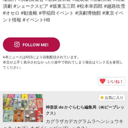
演劇
#シェークスピア
#坂東玉三郎
#松本幸四郎
#越路吹雪
#オセロ
#勧進帳
#早稲田イベント
#演劇博物館
#東京イベ
ント情報
#イベントHB
FOLLOW ME!
※本ニュースはRSSにより自動配信されています。
本文が上手く表示されなかったり途中で切れてしまう場合はリンク元を参照し
てください。
いいね！
お気に入り
神楽坂 de かぐらむら編集局（㈱ビーブレッ
クス）
カグラザカデカグラムラヘンシュウキ