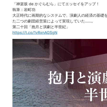
「神楽坂 de かぐらむら」にてエッセイをアップ！
執筆：岩町功
大正時代に画期的なシステムで、演劇人の経済の基礎
た二つの劇団経営策によって実現していた……。
第二十回「抱月と演劇と半世紀」
https://t.co/1vRxnAGSgN