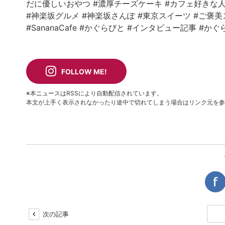
だに優しいおやつ
#濃厚チーズケーキ
#カフェ好きな
#神楽坂グルメ
#神楽坂さんぽ
#東京スイーツ
#ご褒美
#SananaCafe
#かぐらびと
#インタビュー記事
#かぐ
FOLLOW ME!
※本ニュースはRSSにより自動配信されています。
本文が上手く表示されなかったり途中で切れてしまう場合はリンク元を参
次の記事