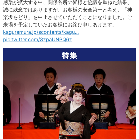
感染が拡大する中、関係各所の皆様と協議を重ねた結果、
誠に残念ではありますが、お客様の安全第一と考え、「神
楽坂をどり」を中止させていただくことになりました。ご
来場を予定していたお客様にお詫び申しあげます。
kaguramura.jp/scontents/kagu
…
pic.twitter.com/8zpaUNPQ6z