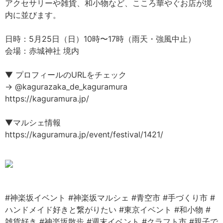
アクセサリーや雑貨、和小物など、こころ華やぐお店が境
内に並びます。
日時：5月25日（日）10時〜17時（雨天・強風中止）
会場：赤城神社 境内
▼ プロフィールのURLをチェック
→ @kagurazaka_de_kaguramura
https://kaguramura.jp/
▼マルシェ情報
https://kaguramura.jp/event/festival/1421/
#神楽坂イベント
#神楽坂マルシェ
#青空市
#手づくり市
#
ハンドメイド好きと繋がりたい
#東京イベント
#和小物
#
雑貨好き
#神楽坂散歩
#週末イベント
#クラフト市
#親子で