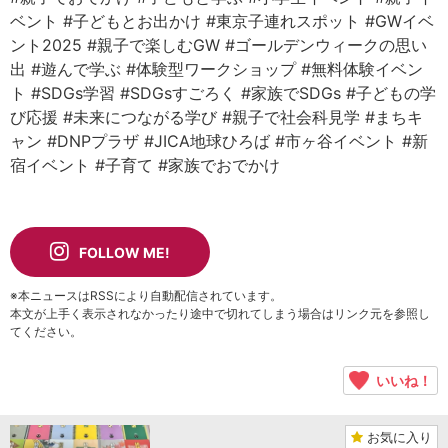
ベント
#子どもとお出かけ
#東京子連れスポット
#GWイベ
ント2025
#親子で楽しむGW
#ゴールデンウィークの思い
出
#遊んで学ぶ
#体験型ワークショップ
#無料体験イベン
ト
#SDGs学習
#SDGsすごろく
#家族でSDGs
#子どもの学
び応援
#未来につながる学び
#親子で社会科見学
#まちキ
ャン
#DNPプラザ
#JICA地球ひろば
#市ヶ谷イベント
#新
宿イベント
#子育て
#家族でおでかけ
FOLLOW ME!
※本ニュースはRSSにより自動配信されています。
本文が上手く表示されなかったり途中で切れてしまう場合はリンク元を参照し
てください。
いいね！
お気に入り