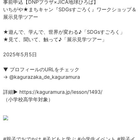
事前申込【DNPプラザ×JICA地球ひろば】
いちがや★まちキャン『SDGsすごろく』ワークショップ＆
展示見学ツアー
★遊んで、学んで、世界が変わる♪「SDGsすごろく」
★見て、聞いて、触って♪「展示見学ツアー」
2025年5月5日
▼ プロフィールのURLをチェック
→ @kagurazaka_de_kaguramura
詳細▶ https://kaguramura.jp/lesson/1493/
（小学校高学年対象）
#親子でおでかけ
#子どもと学ぶ
#小学生イベント
#親子イ