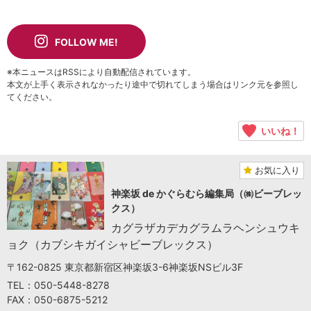
FOLLOW ME!
※本ニュースはRSSにより自動配信されています。
本文が上手く表示されなかったり途中で切れてしまう場合はリンク元を参照し
てください。
いいね！
お気に入り
神楽坂 de かぐらむら編集局（㈱ビーブレッ
クス）
カグラザカデカグラムラヘンシュウキ
ョク（カブシキガイシャビーブレックス）
〒162-0825 東京都新宿区神楽坂3-6神楽坂NSビル3F
TEL：050-5448-8278
FAX：050-6875-5212