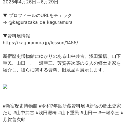
2025年4月26日～6月29日
▼ プロフィールのURLをチェック
→ @kagurazaka_de_kaguramura
▼資料展情報
https://kaguramura.jp/lesson/1455/
新宿歴史博物館にゆかりのある山中共古、浅田澱橋、山下
重民、山田一、一瀬幸三、芳賀善次郎の６人の郷土史家を
紹介し、彼らに関する資料、旧蔵品を展示します。
#新宿歴史博物館
#令和7年度所蔵資料展
#新宿の郷土史家
たち
#山中共古
#浅田澱橋
#山下重民
#山田一
#一瀬幸三
#
芳賀善次郎