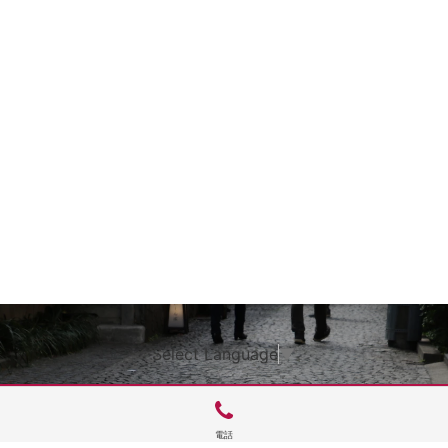
Select Language
▼
電話