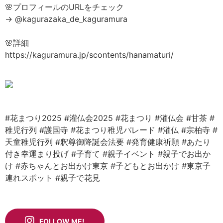
🌸プロフィールのURLをチェック
→ @kagurazaka_de_kaguramura
🌸詳細
https://kaguramura.jp/scontents/hanamaturi/
#花まつり2025
#灌仏会2025
#花まつり
#灌仏会
#甘茶
#
稚児行列
#護国寺
#花まつり稚児パレード
#灌仏
#宗柏寺
#
天童稚児行列
#釈尊御降誕会法要
#発育健康祈願
#あたり
付き幸運まり投げ
#子育て
#親子イベント
#親子でお出か
け
#赤ちゃんとお出かけ東京
#子どもとお出かけ
#東京子
連れスポット
#親子で花見
FOLLOW ME!