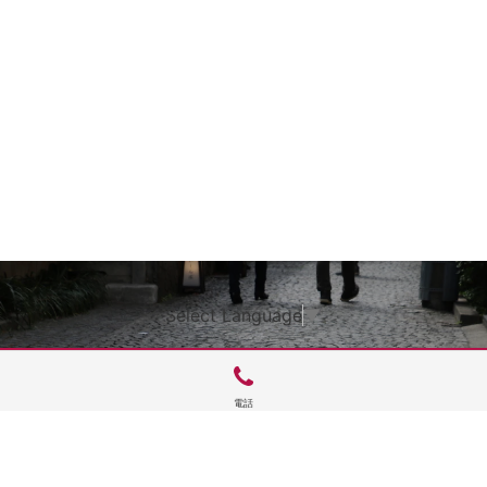
Select Language
▼
電話