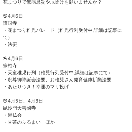
花まつりで無病息災や厄除けを願いませんか？
🌸4月6日
護国寺
・花まつり稚児パレード（稚児行列受付中,詳細は記事に
て）
・法要
🌸4月6日
宗柏寺
・天童稚児行列（稚児行列受付中,詳細は記事にて）
・釈尊御降誕会法要、お稚児さん発育健康祈願法要
・あたりつき！幸運のマリ投げ
🌸4月5日、4月8日
毘沙門天善國寺
・灌仏会
・甘茶のふるまい ほか