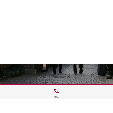
Select Language
▼
電話