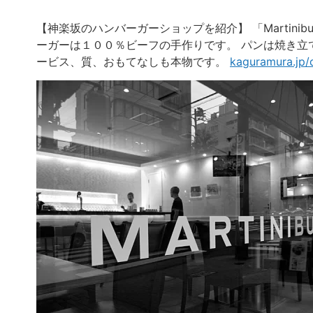
【神楽坂のハンバーガーショップを紹介】 「Martini
ーガーは１００％ビーフの手作りです。 パンは焼き立
ービス、質、おもてなしも本物です。
kaguramura.jp/d