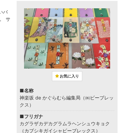
いバ
。 サ
お気に入り
■名称
神楽坂 de かぐらむら編集局（㈱ビーブレッ
クス）
■フリガナ
カグラザカデカグラムラヘンシュウキョク
（カブシキガイシャビーブレックス）