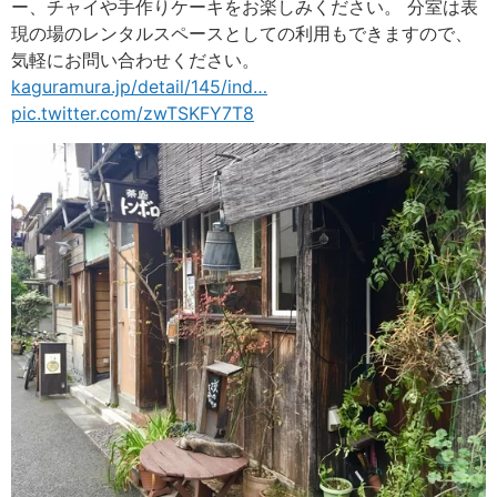
ー、チャイや手作りケーキをお楽しみください。 分室は表
現の場のレンタルスペースとしての利用もできますので、
気軽にお問い合わせください。
kaguramura.jp/detail/145/ind
…
pic.twitter.com/zwTSKFY7T8