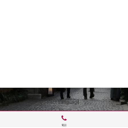
Select Language
▼
電話