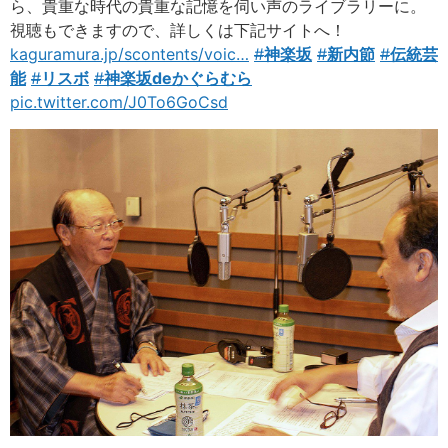
ら、貴重な時代の貴重な記憶を伺い声のライブラリーに。
視聴もできますので、詳しくは下記サイトへ！
kaguramura.jp/scontents/voic
…
#
神楽坂
#
新内節
#
伝統芸
能
#
リスボ
#
神楽坂deかぐらむら
pic.twitter.com/J0To6GoCsd