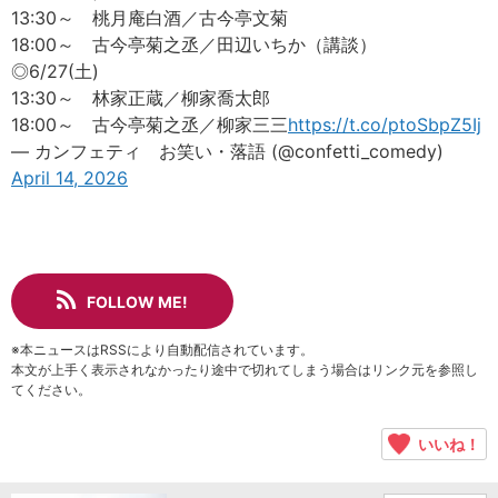
13:30～ 桃月庵白酒／古今亭文菊
18:00～ 古今亭菊之丞／田辺いちか（講談）
◎6/27(土)
13:30～ 林家正蔵／柳家喬太郎
18:00～ 古今亭菊之丞／柳家三三
https://t.co/ptoSbpZ5Ij
— カンフェティ お笑い・落語 (@confetti_comedy)
April 14, 2026
FOLLOW ME!
※本ニュースはRSSにより自動配信されています。
本文が上手く表示されなかったり途中で切れてしまう場合はリンク元を参照し
てください。
いいね！