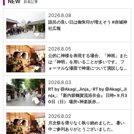
NEW
新着記事
2026.8.08
語呂の良い日は御朱印が増えそう #赤城神
社広報
0
2026.8.05
公的に神様を表現する場合、「神祇」また
は「神明」を用いることが多いです。 フ
0
ォーマルな場面で神道について演説しな…
2026.8.03
RT by @Akagi_Jinja_: RT by @Akagi_Ji
nja_: 『新内節鶴賀流浴衣会』 日時▪️８月3
0
0日（日） 場所▪️神楽坂赤...
2026.8.02
月次祭を滞りなく執り納めました。 暑い
中ご参列ありがとうございました。