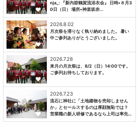
nja_: 『新内節鶴賀流浴衣会』 日時▪️８月3
0
0日（日） 場所▪️神楽坂赤...
2026.8.02
月次祭を滞りなく執り納めました。 暑い
中ご参列ありがとうございました。
0
2026.7.28
来月の月次祭は、8/2（日）14:00です。
ご参列お待ちしております。
0
2026.7.23
流石に神社に「土地建物を売却しません
か」とセールスするのは厚顔無恥では？
0
営業職の新人研修であるなら上司は率先…