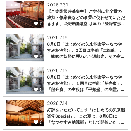
2026.7.31
【ご寄附常時募集中】 ご寄付は能楽堂の
維持・修繕費などの事業に使わせていただ
0
きます。 #矢来能楽堂 は国の「登録有形…
2026.7.16
8月8日「はじめての矢来能楽堂～なつや
すみ納涼能」、2回目は半能「土蜘蛛」。
0
土蜘蛛の妖怪に襲われた源頼光。その家…
2026.7.15
8月8日「はじめての矢来能楽堂～なつや
すみ納涼能」、１回目は半能「船弁慶」。
0
「船弁慶」の主役は「平知盛」の幽霊。…
2026.7.14
好評をいただいてます「はじめての矢来能
楽堂Special」。 この夏は、8月8日に
0
「なつやすみ納涼能」として開催いたし…