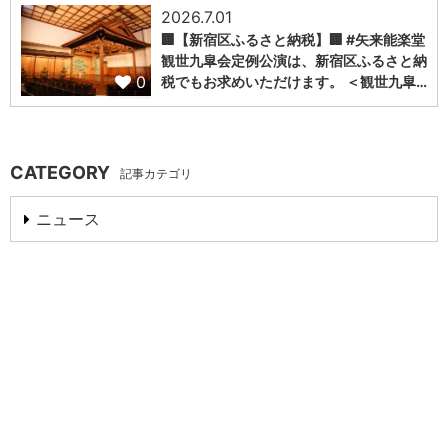
2026.7.01
🏢【新宿区ふるさと納税】🏢 #矢来能楽堂
観世九皐会定例公演は、新宿区ふるさと納
0
税でもお求めいただけます。 ＜観世九皐…
CATEGORY
記事カテゴリ
ニュース