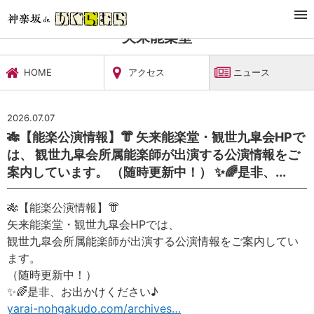
TOP
文化施設・ギャラリー
矢来能楽堂
ニュース
矢来能楽堂
HOME
アクセス
ニュース
2026.07.07
🎋【能楽公演情報】👘 矢来能楽堂・観世九皐会HPで
は、 観世九皐会所属能楽師が出演する公演情報をご
案内しています。 （随時更新中！） ✨🌈是非、...
🎋【能楽公演情報】👘
矢来能楽堂・観世九皐会HPでは、
観世九皐会所属能楽師が出演する公演情報をご案内してい
ます。
（随時更新中！）
✨🌈是非、お出かけください♪
yarai-nohgakudo.com/archives…