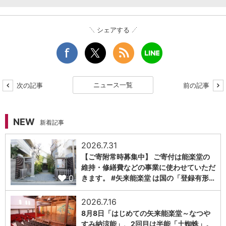
シェアする
ニュース一覧
次の記事
前の記事
NEW
新着記事
2026.7.31
【ご寄附常時募集中】 ご寄付は能楽堂の
維持・修繕費などの事業に使わせていただ
0
きます。 #矢来能楽堂 は国の「登録有形…
2026.7.16
8月8日「はじめての矢来能楽堂～なつや
すみ納涼能」、2回目は半能「土蜘蛛」。