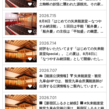
0
土蜘蛛の妖怪に襲われた源頼光。その家…
2026.7.15
8月8日「はじめての矢来能楽堂～なつや
すみ納涼能」、１回目は半能「船弁慶」。
0
「船弁慶」の主役は「平知盛」の幽霊。…
2026.7.14
好評をいただいてます「はじめての矢来能
楽堂Special」。 この夏は、8月8日に
0
「なつやすみ納涼能」として開催いたし…
2026.7.07
🎋【能楽公演情報】👘 矢来能楽堂・観世
九皐会HPでは、 観世九皐会所属能楽師が
0
出演する公演情報をご案内しています。…
2026.7.01
🏢【新宿区ふるさと納税】🏢 #矢来能楽堂
観世九皐会定例公演は、新宿区ふるさと納