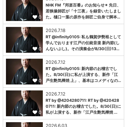
NHK FM『邦楽百番』のお知らせ✴︎ 先日、
若狭掾師匠が「十三夜」を録音いたしまし
0
た。樋口一葉の原作を師匠ご自身で脚本…
2026.7.18
RT @infinity0105: 私も鶴賀伊勢裕として
学んでおります江戸の伝統音楽 新内節(し
0
んないぶし)。その演奏会が8/30(日)13…
2026.7.12
RT @infinity0105: 新内節のお稽古でし
た。8/30(日)に私が上演する、新作「江
0
戸生艶気樺焼 上」、基本はコメディなの…
2026.7.12
RT by @4204280711: RT by @420428
0711: 新内節のお稽古でした。8/30(日)に
0
私が上演する、新作「江戸生艶気樺焼 ...
2026.6.03