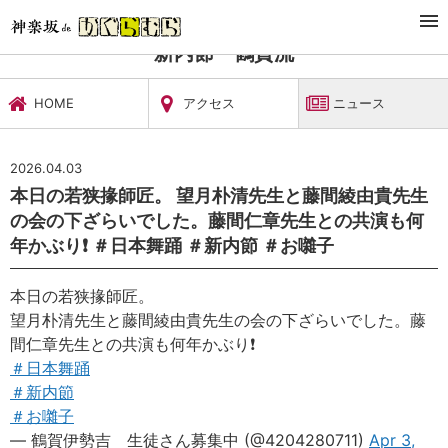
TOP
習い事・稽古
新内節 鶴賀流
ニュース
新内節 鶴賀流
HOME
アクセス
ニュース
2026.04.03
本日の若狭掾師匠。 望月朴清先生と藤間綾由貴先生
の会の下ざらいでした。藤間仁章先生との共演も何
年かぶり❗️ ＃日本舞踊 ＃新内節 ＃お囃子
本日の若狭掾師匠。
望月朴清先生と藤間綾由貴先生の会の下ざらいでした。藤
間仁章先生との共演も何年かぶり❗️
＃日本舞踊
＃新内節
＃お囃子
— 鶴賀伊勢吉 生徒さん募集中 (@4204280711)
Apr 3,