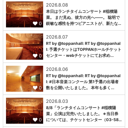
2026.8.08
本日はランチタイムコンサート #稲積陽
菜。 まだ見ぬ、彼方の光へ――。 聡明で
0
鋭敏な感性を持つピアニストが、新たな…
2026.8.07
RT by @toppanhall: RT by @toppanhal
l: 予選チケットはTOPPANホールチケット
0
センター・webチケットにてお求め...
2026.8.06
RT by @toppanhall: RT by @toppanhal
l: #日本音楽コンクール 第1予選の出場者
0
数を公開いたしました。 本年も多く...
2026.8.03
8/8「ランチタイムコンサート #稲積陽
菜」公演は完売いたしました。 ※当日券
0
については、チケットセンター（03-58…