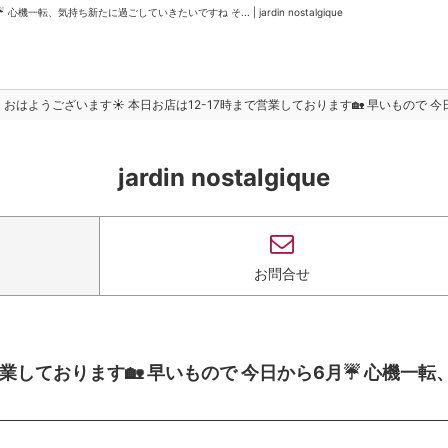
転、気持ち新たに過ごしていきたいですね そ... | jardin nostalgique
おはようございます☀️ 本日お店は12-17時まで営業しております🏡 早いもので 今
jardin nostalgique
お問合せ
業しております🏡 早いもので 今日から6月☔️ 心機一転