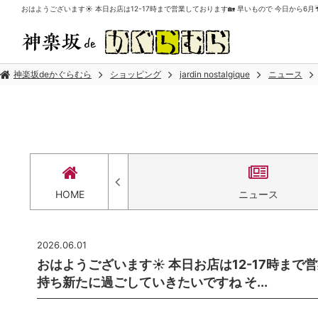
おはようございます☀️ 本日お店は12-17時まで営業しております🏡 早いもので 今日から6月☔️ 心機一
神楽坂deかぐらむら
ショッピング
jardin nostalgique
ニュース
セス
HOME
ニュース
2026.06.01
おはようございます☀️ 本日お店は12-17時まで営
持ち新たに過ごしていきたいですね そ...