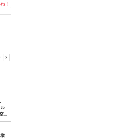
ね！
事
。
セル
空…
休業