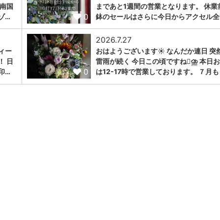
『南国
まであと1週間の営業となります。 休業
0
ゾ…
鉢のセールはさらに今日からアクセル全
2026.7.27
ィー
おはようございます☀️ なんだか連日 突
！ 日
雷雨が続く 今日この頃ですね🫪⛈️ 本日
0
印…
は12-17時で営業しております。 ７月も