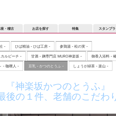
講座・稽古
お店を探す
特集
スタンプラ
 -
ひば精油 - ひば工房 -
参鶏湯 - 松の実 -
カルビーチ -
甘酒 - 麹専門店 MURO神楽坂 -
御香入浴料 - 椿
- 咖喱人 -
豆乳 - かつのとうふ -
しょうが緑茶 - 楽山 -
『神楽坂かつのとうふ』
最後の１件、老舗のこだわ