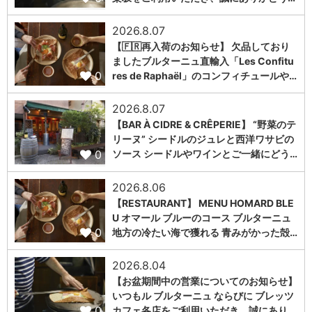
2026.8.07
【🇫🇷再入荷のお知らせ】 欠品しており
ましたブルターニュ直輸入「Les Confitu
0
res de Raphaël」のコンフィチュールや…
2026.8.07
【BAR À CIDRE & CRÊPERIE】 “野菜のテ
リーヌ” シードルのジュレと西洋ワサビの
0
ソース シードルやワインとご一緒にどう…
2026.8.06
【RESTAURANT】 MENU HOMARD BLE
U オマール ブルーのコース ブルターニュ
0
地方の冷たい海で獲れる 青みがかった殻…
2026.8.04
【お盆期間中の営業についてのお知らせ】
いつもル ブルターニュ ならびに ブレッツ
0
カフェ各店をご利用いただき、誠にあり…