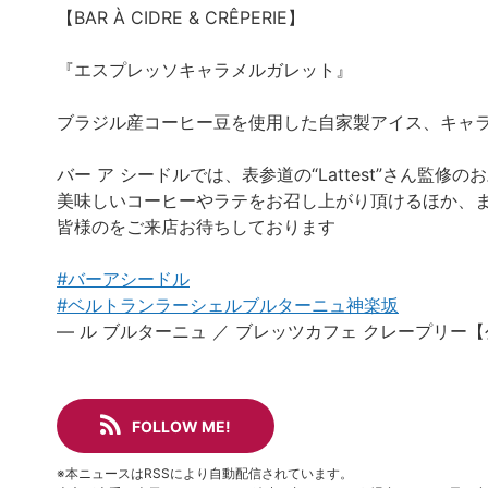
【BAR À CIDRE & CRÊPERIE】
『エスプレッソキャラメルガレット』
ブラジル産コーヒー豆を使用した自家製アイス、キャ
バー ア シードルでは、表参道の“Lattest”さん監修
美味しいコーヒーやラテをお召し上がり頂けるほか、
皆様のをご来店お待ちしております
#バーアシードル
#ベルトランラーシェルブルターニュ神楽坂
— ル ブルターニュ ／ ブレッツカフェ クレープリー【公式】
FOLLOW ME!
※本ニュースはRSSにより自動配信されています。