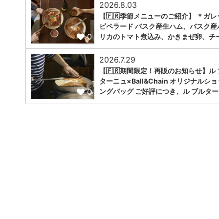
2026.8.03
【🇫🇷季節メニューのご紹介】 ＊ガレ
ピペラード バスク産生ハム、バスク産
0
リカのトマト煮込み、かきまぜ卵、チ
2026.7.29
【🇫🇷期間限定！再販のお知らせ】ル 
ターニュ×Ball&Chain オリジナルシ
0
ングバッグ ご好評につき、ル ブルター