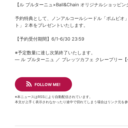
【ル ブルターニュ×Ball&Chain オリジナルショッピ
予約特典として、ノンアルコールシードル「ポムビオ」
ト」２本をプレゼントいたします。
【予約受付期間】6/1-6/30 23:59
※予定数量に達し次第終了いたします。
— ル ブルターニュ ／ ブレッツカフェ クレープリー【公式】
FOLLOW ME!
※本ニュースはRSSにより自動配信されています。
本文が上手く表示されなかったり途中で切れてしまう場合はリンク元を参