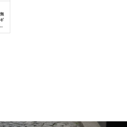
料無
ギ
…