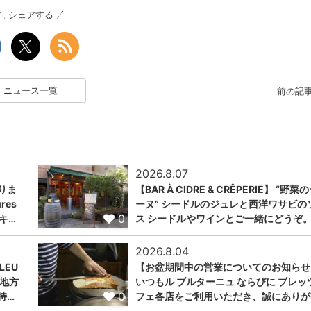
シェアする
ニュース一覧
前の記
2026.8.07
りま
【BAR À CIDRE & CRÊPERIE】 “野菜
res
ーヌ” シードルのジュレと西洋ワサビの
0
、キ…
ス シードルやワインとご一緒にどうぞ
2026.8.04
LEU
【お盆期間中の営業についてのお知らせ
ュ地方
いつもル ブルターニュ ならびに ブレッ
0
持…
フェ各店をご利用いただき、誠にありが