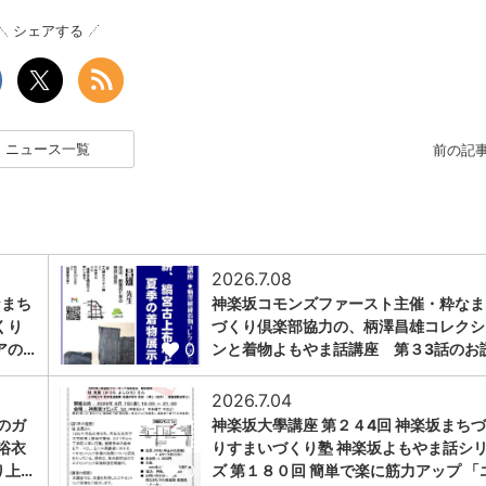
シェアする
ニュース一覧
前の記
2026.7.08
なまち
神楽坂コモンズファースト主催・粋なま
くり
づくり倶楽部協力の、柄澤昌雄コレクシ
0
アの…
ンと着物よもやま話講座 第３3話のお
2026.7.04
のガ
神楽坂大學講座 第２４4回 神楽坂まち
浴衣
りすまいづくり塾 神楽坂よもやま話シ
0
り上…
ズ 第１８０回 簡単で楽に筋力アップ 「