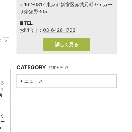
〒162-0817 東京都新宿区赤城元町3-5 カー
サ奈須野305
■TEL
お問合せ：
03-6426-1728
事
詳しく見る
CATEGORY
記事カテゴリ
ニュース
ち
ョ
誘…
づく
リー
エ…