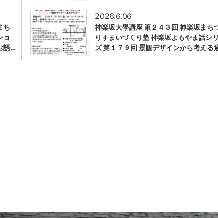
2026.6.06
まち
神楽坂大學講座 第２４３回 神楽坂まち
ショ
りすまいづくり塾 神楽坂よもやま話シ
0
お誘…
ズ 第１７９回 景観デザインから考える