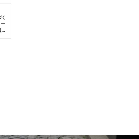
づく
リー
過…