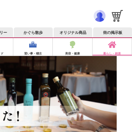
リー
かぐら散歩
オリジナル商品
街の掲示板
イド
習い事・稽古
美容・健康
暮らし・娯楽