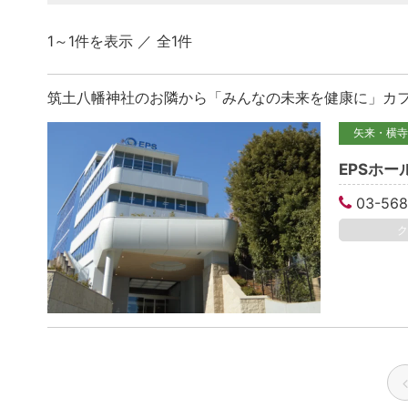
1～1件を表示 ／ 全1件
筑土八幡神社のお隣から「みんなの未来を健康に」カ
矢来・横寺
EPSホ
03-568