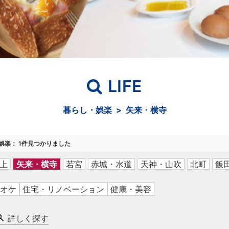
LIFE
暮らし・娯楽 > 矢来・横寺
娯楽
：
1
件見つかりました
上
矢来・横寺
若宮
赤城・水道
天神・山吹
北町
飯
オケ
住宅・リノベーション
健康・美容
詳しく探す