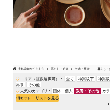
神楽坂deかぐらむら
暮らし・娯楽
矢来・横寺
暮らし・
エリア（複数選択可）
全て
神楽坂下
神楽坂
界隈
その他
人気のカテゴリ
団体・個人
教養・その他
カラ
リストを見る
1
件ヒット