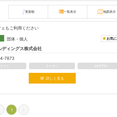
更新順
一覧表示
地図表示
フェもご利用ください
お気に
団体・個人
ールディングス株式会社
4-7873
クチコミ
クーポン
WEB予約
詳しく見る
1