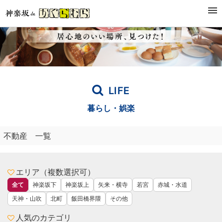
LIFE
暮らし・娯楽
不動産 一覧
エリア（複数選択可）
全て
神楽坂下
神楽坂上
矢来・横寺
若宮
赤城・水道
天神・山吹
北町
飯田橋界隈
その他
人気のカテゴリ