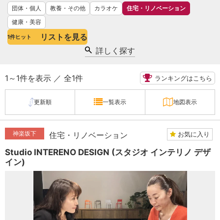
団体・個人
教養・その他
カラオケ
住宅・リノベーション
健康・美容
リストを見る
1
件ヒット
詳しく探す
1～1件を表示 ／ 全1件
ランキングはこちら
更新順
一覧表示
地図表示
神楽坂下
お気に入り
住宅・リノベーション
Studio INTERENO DESIGN (スタジオ インテリノ デザ
イン)