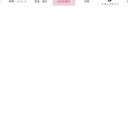
と
催事・イベント
講座・稽古
お店を探す
特集
スタンプラリー
サイトTOP
運営会社案内
サイト理念とコンセプト
プライバシーポリシー
サイトポリシー
お問合せ
掲載申し込み
店舗ログイン
Copyright(c) 2026 神楽坂 de かぐらむら Inc.All Rights Reserved.