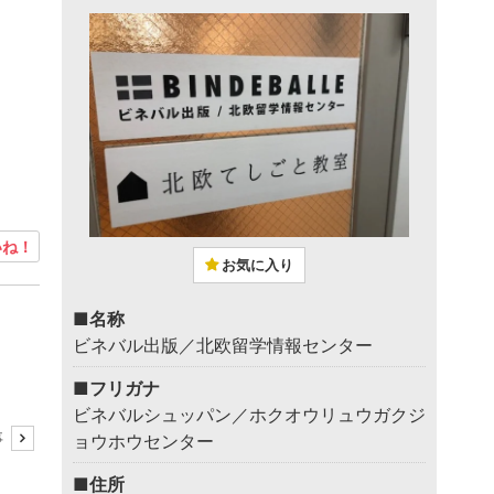
ね！
お気に入り
■名称
ビネバル出版／北欧留学情報センター
■フリガナ
ビネバルシュッパン／ホクオウリュウガクジ
事
ョウホウセンター
■住所