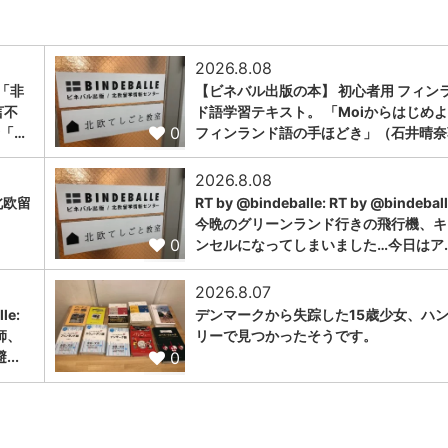
2026.8.08
「非
【ビネバル出版の本】 初心者用 フィン
言不
ド語学習テキスト。 「Moiからはじめ
0
「…
フィンランド語の手ほどき」（石井晴奈
2026.8.08
北欧留
RT by @bindeballe: RT by @bindeball
今晩のグリーンランド行きの飛行機、キ
0
ンセルになってしまいました…今日はア..
2026.8.07
le:
デンマークから失踪した15歳少女、ハ
師、
リーで見つかったそうです。
0
..