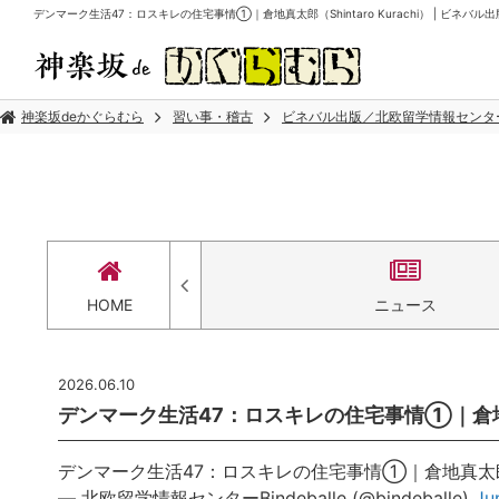
デンマーク生活47：ロスキレの住宅事情①｜倉地真太郎（Shintaro Kurachi） | ビネバ
神楽坂deかぐらむら
習い事・稽古
ビネバル出版／北欧留学情報センタ
セス
HOME
ニュース
2026.06.10
デンマーク生活47：ロスキレの住宅事情①｜倉地真太郎（
デンマーク生活47：ロスキレの住宅事情①｜倉地真太郎（Shi
— 北欧留学情報センターBindeballe (@bindeballe)
Ju