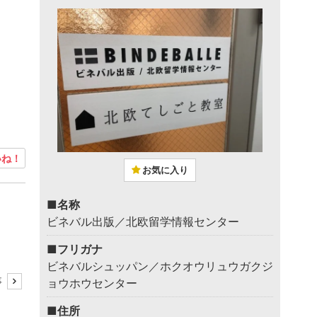
ね！
お気に入り
■名称
ビネバル出版／北欧留学情報センター
■フリガナ
ビネバルシュッパン／ホクオウリュウガクジ
事
ョウホウセンター
■住所