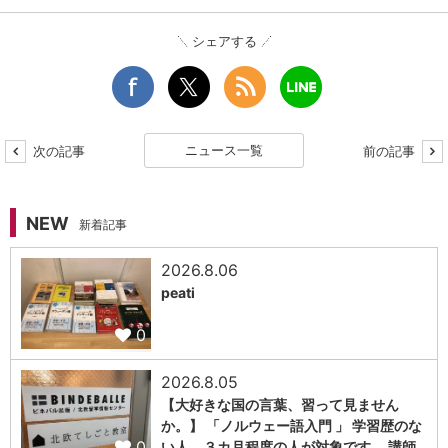
シェアする
ニュース一覧
次の記事
前の記事
NEW
新着記事
2026.8.06
peati
0
2026.8.05
【大好きな国の言葉、習って見ません
か。】 「ノルウェー語入門 」 学習歴のな
0
い人、３カ月程度の人が対象です。 講師…