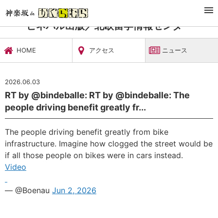
TOP
習い事・稽古
ビネバル出版／北欧留学情報センター
ニュース
ビネバル出版／北欧留学情報センター
HOME
アクセス
ニュース
2026.06.03
RT by @bindeballe: RT by @bindeballe: The
people driving benefit greatly fr...
The people driving benefit greatly from bike
infrastructure. Imagine how clogged the street would be
if all those people on bikes were in cars instead.
Video
— @Boenau
Jun 2, 2026