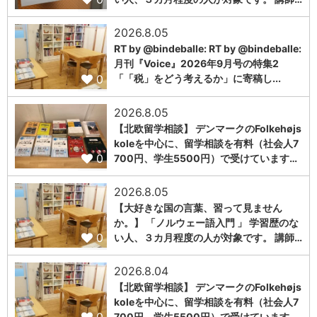
2026.8.05
RT by @bindeballe: RT by @bindeballe:
月刊『Voice』2026年9月号の特集2
0
「「税」をどう考えるか」に寄稿し...
2026.8.05
【北欧留学相談】 デンマークのFolkehøjs
koleを中心に、留学相談を有料（社会人7
0
700円、学生5500円）で受けています…
2026.8.05
【大好きな国の言葉、習って見ません
か。】 「ノルウェー語入門 」 学習歴のな
0
い人、３カ月程度の人が対象です。 講師…
2026.8.04
【北欧留学相談】 デンマークのFolkehøjs
koleを中心に、留学相談を有料（社会人7
700円、学生5500円）で受けています…