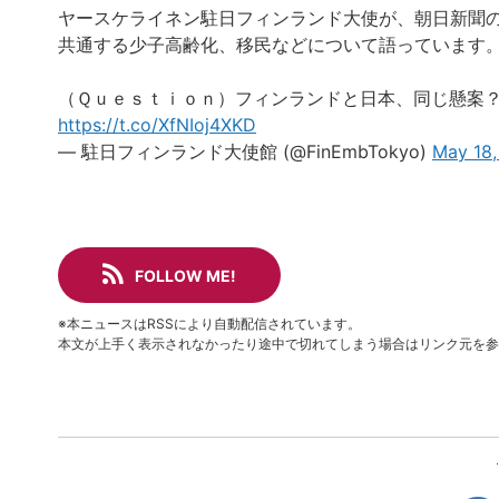
ヤースケライネン駐日フィンランド大使が、朝日新聞
共通する少子高齢化、移民などについて語っています
（Ｑｕｅｓｔｉｏｎ）フィンランドと日本、同じ懸案
https://t.co/XfNIoj4XKD
— 駐日フィンランド大使館 (@FinEmbTokyo)
May 18
FOLLOW ME!
※本ニュースはRSSにより自動配信されています。
本文が上手く表示されなかったり途中で切れてしまう場合はリンク元を参