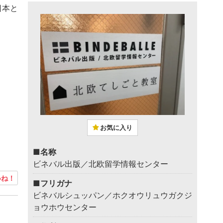
日本と
お気に入り
■名称
ビネバル出版／北欧留学情報センター
ね！
■フリガナ
ビネバルシュッパン／ホクオウリュウガクジ
ョウホウセンター