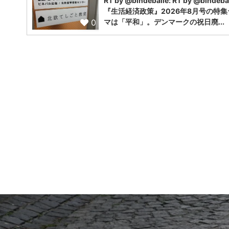
RT by @bindeballe: RT by @bindebal
『生活経済政策』2026年8月号の特集
0
マは「平和」。デンマークの祝日廃...