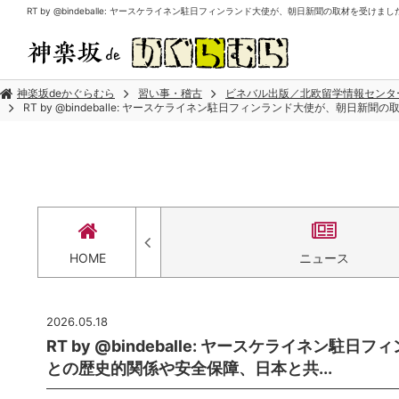
RT by @bindeballe: ヤースケライネン駐日フィンランド大使が、朝日新聞の取材を受
神楽坂deかぐらむら
習い事・稽古
ビネバル出版／北欧留学情報センタ
RT by @bindeballe: ヤースケライネン駐日フィンランド大使が、朝日
セス
HOME
ニュース
2026.05.18
RT by @bindeballe: ヤースケライネ
との歴史的関係や安全保障、日本と共...