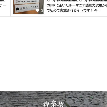
le:
RT by @bindeballe: RT by @bindeball
テー
CEFRに基いたルーマニア語能力試験が
0
で初めて実施されるそうです！ 今...