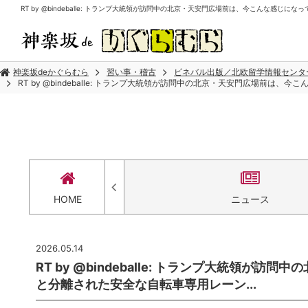
RT by @bindeballe: トランプ大統領が訪問中の北京・天安門広場前は、今こんな感じ
神楽坂deかぐらむら
習い事・稽古
ビネバル出版／北欧留学情報センタ
RT by @bindeballe: トランプ大統領が訪問中の北京・天安門広場前は
セス
HOME
ニュース
2026.05.14
RT by @bindeballe: トランプ大統領
と分離された安全な自転車専用レーン...