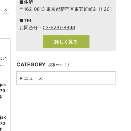
■住所
〒162-0813 東京都新宿区東五軒町2-11-201
事
■TEL
お問合せ：
03-5261-8899
詳しく見る
ない
久…
CATEGORY
記事カテゴリ
ニュース
sk
70
学…
sk
70
学…