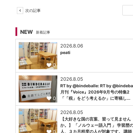
次の記事
NEW
新着記事
2026.8.06
peati
0
2026.8.05
RT by @bindeballe: RT by @bindebal
月刊『Voice』2026年9月号の特集2
0
「「税」をどう考えるか」に寄稿し...
2026.8.05
【大好きな国の言葉、習って見ません
か。】 「ノルウェー語入門 」 学習歴
0
人、３カ月程度の人が対象です。 講師 