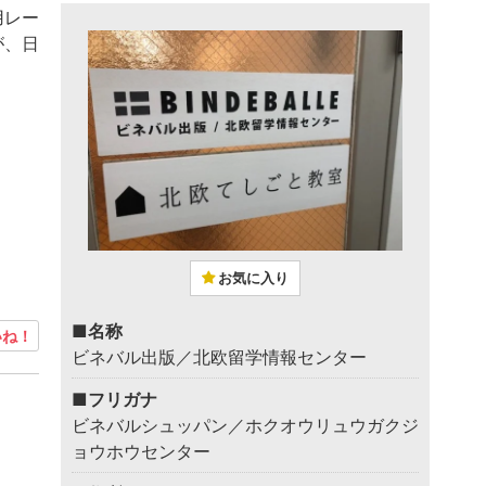
用レー
が、日
お気に入り
■名称
ね！
ビネバル出版／北欧留学情報センター
■フリガナ
ビネバルシュッパン／ホクオウリュウガクジ
ョウホウセンター