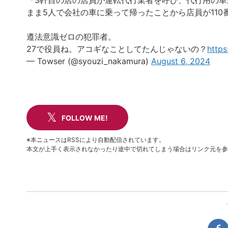
『3軒目の店の店員が運転代行業者を呼び、代行用の
まま5人で会社の車に乗って帰ったことから店員が110
遵法意識ゼロの犯罪者。
27で役員ね。アコギなことしてたんじゃないの？
https
— Towser (@syouzi_nakamura)
August 6, 2024
FOLLOW ME!
※本ニュースはRSSにより自動配信されています。
本文が上手く表示されなかったり途中で切れてしまう場合はリンク元を参