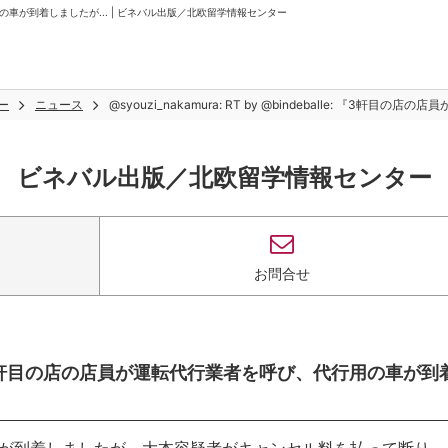
び、代行用の車が到着しましたが... | ビネバル出版／北欧留学情報センター
ー
ニュース
@syouzi_nakamura: RT by @bindeballe: 『3
ビネバル出版／北欧留学情報センター
お問合せ
balle: 『3軒目の店の店員が運転代行業者を呼び、代行用の車が