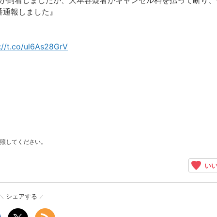
車が到着しましたが、大本容疑者がキャンセル料を払って断り、
番通報しました』
://t.co/ul6As28GrV
照してください。
いい
シェアする