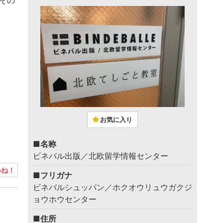
その
お気に入り
■名称
ビネバル出版／北欧留学情報センター
ね！
■フリガナ
ビネバルシュッパン／ホクオウリュウガクジ
ョウホウセンター
■住所