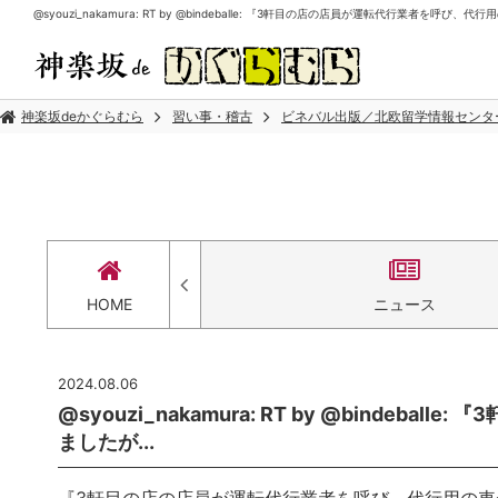
@syouzi_nakamura: RT by @bindeballe: 『3軒目の店の店員が運転代行業者を呼
神楽坂deかぐらむら
習い事・稽古
ビネバル出版／北欧留学情報センタ
セス
HOME
ニュース
2024.08.06
@syouzi_nakamura: RT by @binde
ましたが...